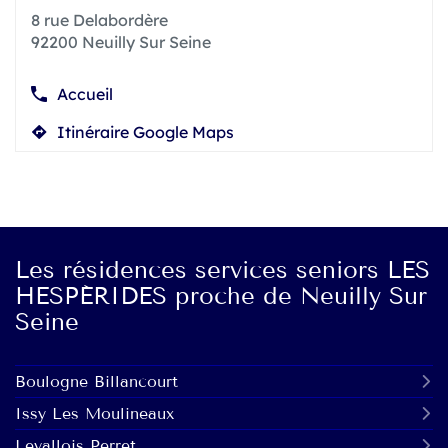
pour
8 rue Delabordère
obtenir
92200 Neuilly Sur Seine
de
plus
amples
Accueil
informations
Afficher
le
Itinéraire Google Maps
jusqu'au
numéro
de
point
téléphone
de
du
vente
point
Résidence
de
Seniors
vente
Les résidences services seniors LES
Services
Résidence
HESPÉRIDES proche de Neuilly Sur
Hespérides
Seniors
Seine
Saint
Services
James
Hespérides
Saint
Boulogne Billancourt
James
Issy Les Moulineaux
Levallois Perret