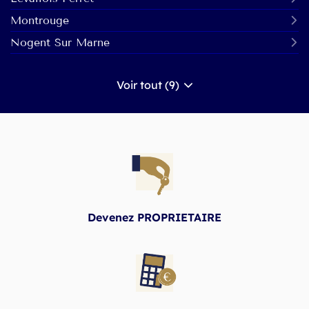
Montrouge
Nogent Sur Marne
Voir tout (9)
de
points
de
vente
de
{brandName}
Devenez PROPRIETAIRE