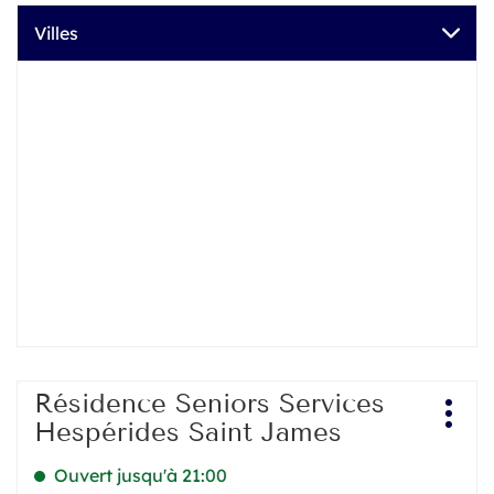
Villes
Appuyer
Résidence Seniors Services
Point
sur
Plus
de
Hespérides Saint James
la
d'opt
vente
touche
:
Ouvert jusqu'à 21:00
ENTRÉE