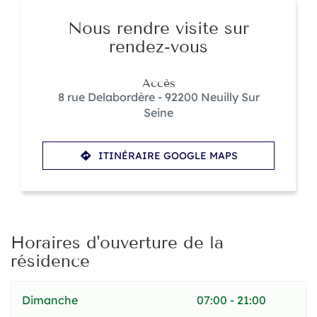
Nous rendre visite sur
rendez-vous
Accès
8 rue Delabordère - 92200 Neuilly Sur
Seine
ITINÉRAIRE GOOGLE MAPS
JUSQU'AU
POINT
DE
VENTE
RÉSIDENCE
SENIORS
Horaires d'ouverture de la
SERVICES
HESPÉRIDES
résidence
SAINT
JAMES
Horaires
Dimanche
07:00
-
21:00
d'ouverture