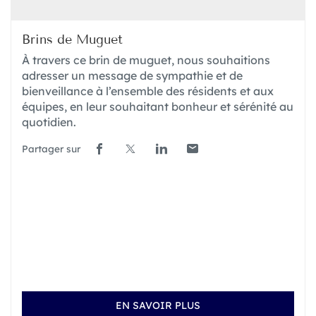
du
slider
[ECHAP
Brins de Muguet
pour
À travers ce brin de muguet, nous souhaitions
quitter]
adresser un message de sympathie et de
bienveillance à l’ensemble des résidents et aux
équipes, en leur souhaitant bonheur et sérénité au
quotidien.
Partager sur
Lien
(ouvre
Lien
(ouvre
Lien
(ouvre
Lien
(ouvre
de
dans
de
dans
de
dans
de
dans
partage
une
partage
une
partage
une
partage
une
vers
nouvelle
vers
nouvelle
vers
nouvelle
vers
nouvelle
facebook
fenêtre)
x
fenêtre)
linkedin
fenêtre)
email
fenêtre)
EN SAVOIR PLUS
À