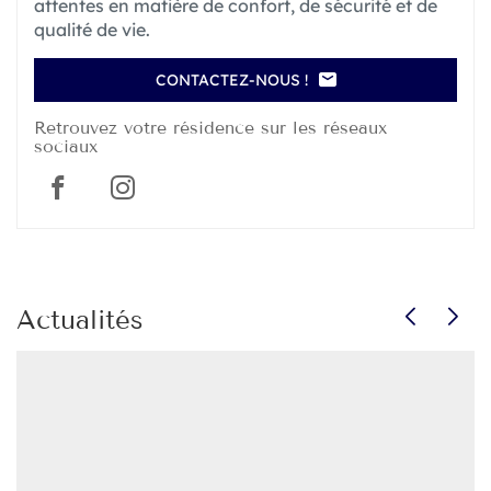
attentes en matière de confort, de sécurité et de
qualité de vie.
CONTACTEZ-NOUS !
LE
POINT
Retrouvez votre résidence sur les réseaux
DE
sociaux
VENTE
RÉSIDENCE
SENIORS
Résidence
Résidence
SERVICES
HESPÉRIDES
Seniors
Seniors
SAINT
Services
Services
JAMES
Hespérides
Hespérides
Appuyer
Actualités
sur
Saint
Saint
la
James
James
touche
ENTRÉE
pour
prendre
le
contrôle