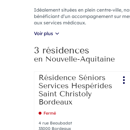
Idéalement situées en plein centre-ville, n
bénéficiant d’un accompagnement sur mesu
aux services médicaux.
Voir plus
3 résidences
en Nouvelle-Aquitaine
Appuyer
Résidence Séniors
Point
sur
Pl
de
Services Hespérides
la
d'
vente
touche
Saint Christoly
:
ENTRÉE
Bordeaux
pour
obtenir
Fermé
de
plus
4 rue Beaubadat
amples
33000 Bordeaux
informations