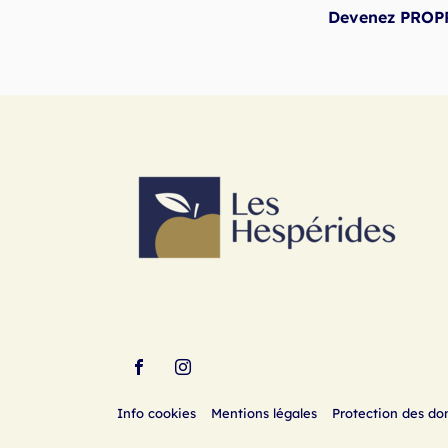
Devenez PROP
Aller
Aller
sur
sur
(ouvre
(ouvre
Info cookies
Mentions légales
Protection des do
la
la
dans
dans
page
page