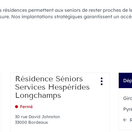
os résidences permettent aux seniors de rester proches de 
re. Nos implantations stratégiques garantissent un accès
Appuyer
Résidence Séniors
Point
Dép
sur
us
Plus
de
Services Hespérides
la
options
d'options
vente
touche
Longchamps
:
Gir
ENTRÉE
pour
Fermé
Pyr
obtenir
de
30 rue David Johnston
R
plus
33000 Bordeaux
amples
informations