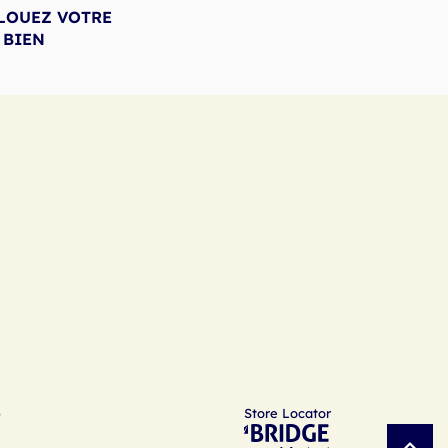
 LOUEZ VOTRE
BIEN
)
Store Locator
(ouvre
onents.footer.high-
srLabel
dans