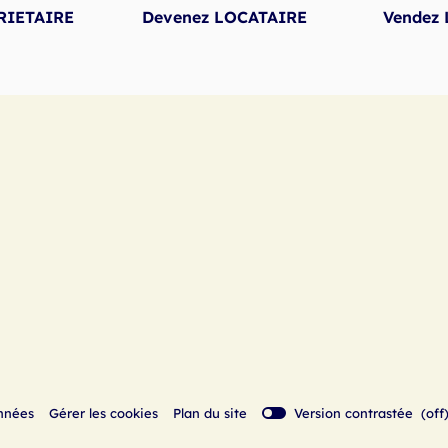
RIETAIRE
Devenez LOCATAIRE
Vendez
(ouvre
nnées
Gérer les cookies
Plan du site
Version contrastée (
off
bridge.comp
dans
contrast.on.